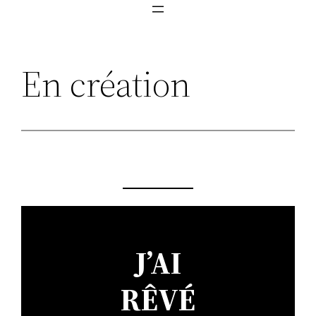
En création
J’AI
RÊVÉ